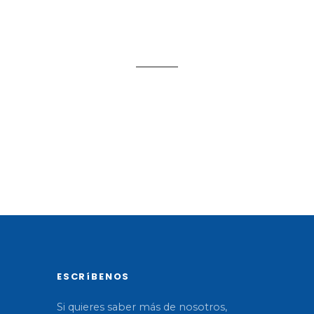
I
ESCRíBENOS
Si quieres saber más de nosotros,