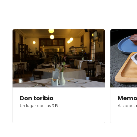
Don toribio
Memor
Un lugar con las 3 B
All about