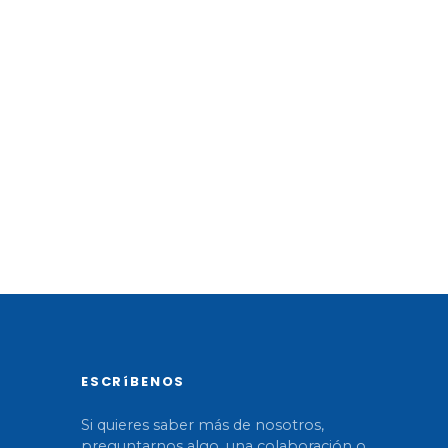
I
ESCRíBENOS
Si quieres saber más de nosotros,
preguntarnos algo, una colaboración o