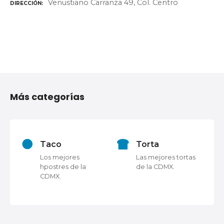
Venustiano Carranza 49, Col. Centro
DIRECCIÓN
N
a
Más categorías
v
e
g
Taco
Torta
Los mejores
Las mejores tortas
a
a
hpostres de la
de la CDMX.
CDMX.
c
i