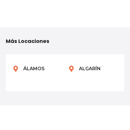
N
a
Más Locaciones
v
e
g
ÁLAMOS
ALGARÍN
a
c
i
ó