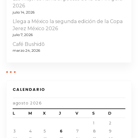
n
2026
julio 14, 2026
t
Llega a México la segunda edición de la Copa
Jerez México 2026
r
julio 7, 2026
a
Café Bushidō
marzo 24, 2026
d
a
s
CALENDARIO
agosto 2026
L
M
X
J
V
S
D
1
2
3
4
5
6
7
8
9