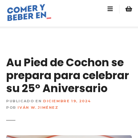
s
a
l
t
a
r
a
l
Au Pied de Cochon se
c
o
prepara para celebrar
n
su 25º Aniversario
t
e
n
PUBLICADO EN
DICIEMBRE 19, 2024
i
POR
IVÁN W. JIMÉNEZ
d
o