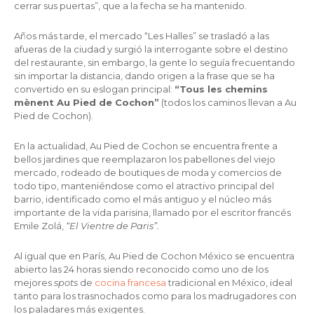
cerrar sus puertas”, que a la fecha se ha mantenido.
Años más tarde, el mercado “Les Halles” se trasladó a las
afueras de la ciudad y surgió la interrogante sobre el destino
del restaurante, sin embargo, la gente lo seguía frecuentando
sin importar la distancia, dando origen a la frase que se ha
convertido en su eslogan principal:
“Tous les chemins
mènent Au Pied de Cochon”
(todos los caminos llevan a Au
Pied de Cochon).
En la actualidad, Au Pied de Cochon se encuentra frente a
bellos jardines que reemplazaron los pabellones del viejo
mercado, rodeado de boutiques de moda y comercios de
todo tipo, manteniéndose como el atractivo principal del
barrio, identificado como el más antiguo y el núcleo más
importante de la vida parisina, llamado por el escritor francés
Emile Zolá,
“El Vientre de Paris”.
Al igual que en París, Au Pied de Cochon México se encuentra
abierto las 24 horas siendo reconocido como uno de los
mejores
spots
de
cocina francesa
tradicional en México, ideal
tanto para los trasnochados como para los madrugadores con
los paladares más exigentes.