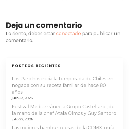
v
e
Deja un comentario
g
Lo siento, debes estar
conectado
para publicar un
a
comentario.
c
i
POSTEOS RECIENTES
ó
Los Panchos inicia la temporada de Chiles en
nogada con su receta familiar de hace 80
n
años
d
julio 23, 2026
Festival Mediterráneo a Grupo Castellano, de
e
la mano de la chef Atala Olmos y Guy Santoro
julio 22, 2026
e
Las mejores hamburguesas de la CDMX: guía