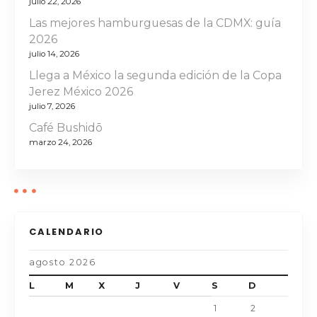
julio 22, 2026
e
Las mejores hamburguesas de la CDMX: guía
n
2026
julio 14, 2026
t
Llega a México la segunda edición de la Copa
Jerez México 2026
r
julio 7, 2026
a
Café Bushidō
marzo 24, 2026
d
a
s
CALENDARIO
agosto 2026
L
M
X
J
V
S
D
1
2