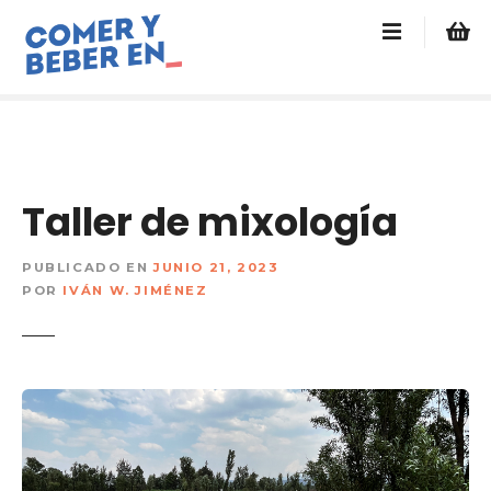
s
a
l
t
a
r
a
l
Taller de mixología
c
o
PUBLICADO EN
JUNIO 21, 2023
n
POR
IVÁN W. JIMÉNEZ
t
e
n
i
d
o