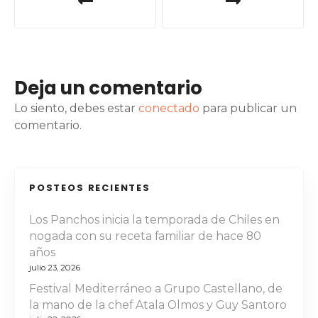
a
v
e
Deja un comentario
g
Lo siento, debes estar
conectado
para publicar un
a
comentario.
c
i
POSTEOS RECIENTES
ó
Los Panchos inicia la temporada de Chiles en
nogada con su receta familiar de hace 80
n
años
d
julio 23, 2026
Festival Mediterráneo a Grupo Castellano, de
e
la mano de la chef Atala Olmos y Guy Santoro