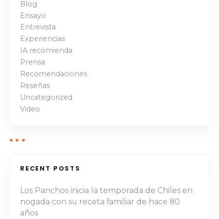
e
Blog
Ensayo
g
Entrevista
a
Experiencias
IA recomienda
c
Prensa
Recomendaciones
i
Reseñas
ó
Uncategorized
Video
n
d
e
RECENT POSTS
p
Los Panchos inicia la temporada de Chiles en
u
nogada con su receta familiar de hace 80
años