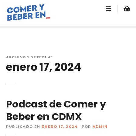
s
a
l
t
a
r
a
l
ARCHIVOS DE FECHA:
c
enero 17, 2024
o
n
t
e
n
Podcast de Comer y
i
Beber en CDMX
d
o
PUBLICADO EN
ENERO 17, 2024
POR
ADMIN