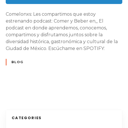
r
y
B
Comelonxs: Les compartimos que estoy
e
estrenando podcast: Comer y Beber en_ El
b
podcast en donde aprendemos, conocemos,
e
compartimos y disfrutamos juntos sobre la
r
diversidad histórica, gastronómica y cultural de la
e
Ciudad de México. Escúchame en SPOTIFY:
n
C
BLOG
D
M
X
N
a
v
CATEGORIES