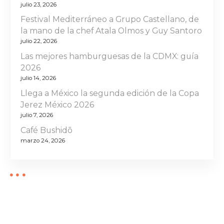
b
julio 23, 2026
l
Festival Mediterráneo a Grupo Castellano, de
la mano de la chef Atala Olmos y Guy Santoro
i
julio 22, 2026
Las mejores hamburguesas de la CDMX: guía
c
2026
julio 14, 2026
a
Llega a México la segunda edición de la Copa
c
Jerez México 2026
julio 7, 2026
i
Café Bushidō
o
marzo 24, 2026
n
e
s