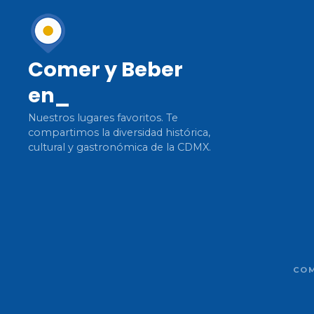
ó
n
Comer y Beber
d
en_
e
Nuestros lugares favoritos. Te
e
compartimos la diversidad histórica,
cultural y gastronómica de la CDMX.
n
t
r
a
COM
d
a