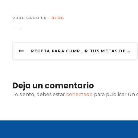
PUBLICADO EN
BLOG
N
RECETA PARA CUMPLIR TUS METAS DE SALUD
a
v
e
Deja un comentario
g
Lo siento, debes estar
conectado
para publicar un 
a
c
i