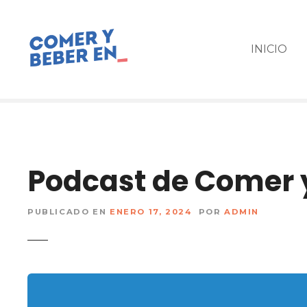
s
a
l
INICIO
t
a
r
a
l
c
o
Podcast de Comer 
n
t
e
PUBLICADO EN
ENERO 17, 2024
POR
ADMIN
n
i
d
o