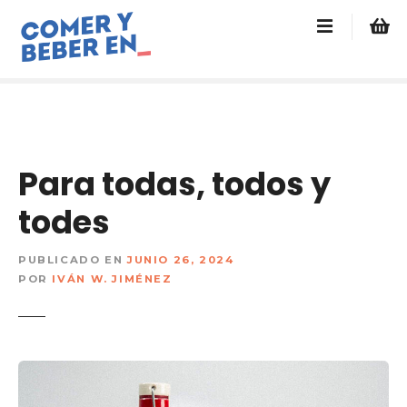
s
a
l
t
a
r
a
l
Para todas, todos y
c
o
todes
n
t
PUBLICADO EN
JUNIO 26, 2024
e
POR
IVÁN W. JIMÉNEZ
n
i
d
o