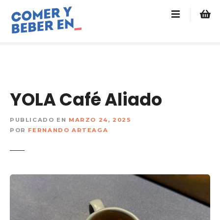
s
a
l
t
a
r
a
l
YOLA Café Aliado
c
o
PUBLICADO EN
MARZO 24, 2025
n
POR
FERNANDO ARTEAGA
t
e
n
i
d
o