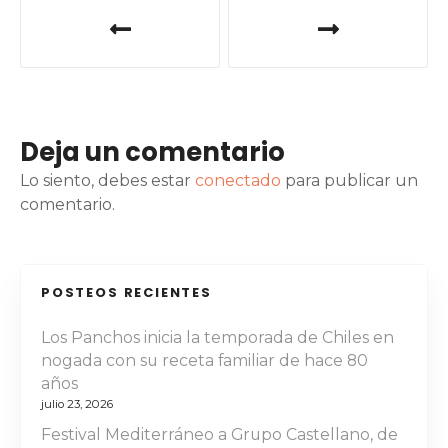
N
a
v
e
Deja un comentario
g
Lo siento, debes estar
conectado
para publicar un
a
comentario.
c
i
POSTEOS RECIENTES
ó
Los Panchos inicia la temporada de Chiles en
nogada con su receta familiar de hace 80
n
años
d
julio 23, 2026
Festival Mediterráneo a Grupo Castellano, de