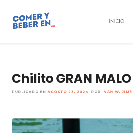
s
a
l
INICIO
t
a
r
a
l
c
o
Chilito GRAN MALO
n
t
e
PUBLICADO EN
AGOSTO 23, 2024
POR
IVÁN W. JIM
n
i
d
o